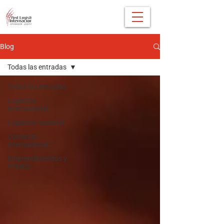
Blog
Todas las entradas
Todas las entradas
Logística
internacional
Logística nacional
Comercio
internacional
Emprendimientos y
PYMES