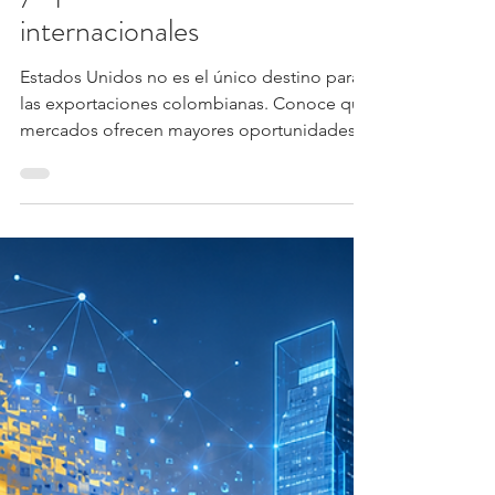
6 jul
4 min de lectura
Logística internacional
¿Cuáles son los mejores
países para exportar desde
Colombia? Guía por sectores
y oportunidades
internacionales
Estados Unidos no es el único destino para
las exportaciones colombianas. Conoce qué
mercados ofrecen mayores oportunidades
según el sector económico de tu empresa y
cómo una estrategia comercial bien
orientada puede abrir nuevas posibilidades
de crecimiento internacional.