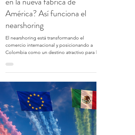
14 jul
6 min de lectura
Logística internacional
¿Puede Colombia convertirse
en la nueva fábrica de
América? Así funciona el
nearshoring
El nearshoring está transformando el
comercio internacional y posicionando a
Colombia como un destino atractivo para la
inversión y la producción cercana a los
grandes mercados. Conoce qué es esta
estrategia, por qué el país tiene ventajas
competitivas y cómo las empresas