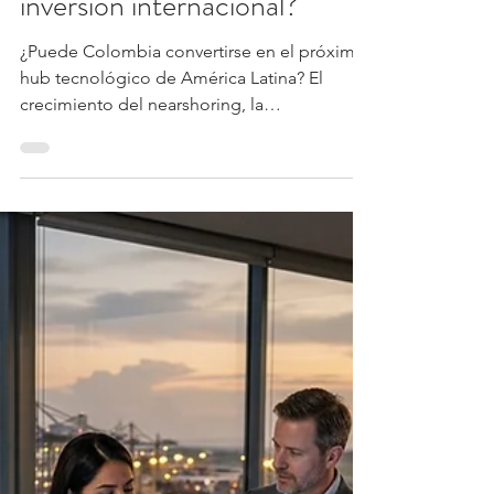
30 jun
5 min de lectura
Comercio internacional
¿Puede Colombia convertirse
en el próximo hub
tecnológico de América
Latina? ¿Qué necesita el país
para atraer empresas e
inversión internacional?
¿Puede Colombia convertirse en el próximo
hub tecnológico de América Latina? El
crecimiento del nearshoring, la
transformación digital y el interés por atraer
inversión internacional están abriendo una
oportunidad histórica para el país.