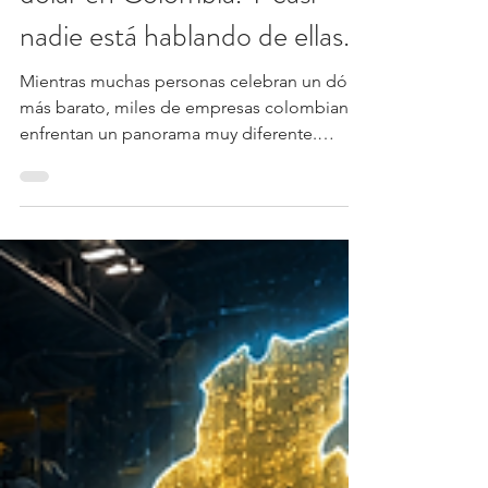
Hay empresas que están
perdiendo con la caída del
dólar en Colombia. Y casi
nadie está hablando de ellas.
Mientras muchas personas celebran un dólar
más barato, miles de empresas colombianas
enfrentan un panorama muy diferente.
Exportadores, cafeteros y otros sectores
están recibiendo menos ingresos por vender
exactamente lo mismo. Analizamos quiénes
ganan, quiénes pierden y cómo impacta la
caída del dólar al comercio internacional.