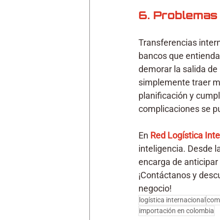
6. Problemas
Transferencias inter
bancos que entiendan
demorar la salida de 
simplemente traer me
planificación y cum
complicaciones se pu
En 
Red Logística Int
inteligencia. Desde l
encarga de anticipar 
¡Contáctanos y descu
negocio!
logística internacional
come
importación en colombia