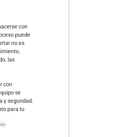
hacerse con 
roceso puede 
rtar no es 
imiento, 
o, las 
r con 
equipo se 
a y seguridad.
to para tu 
ión