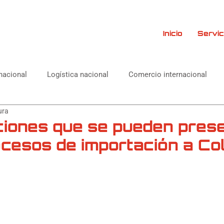
Inicio
Servic
rnacional
Logística nacional
Comercio internacional
ura
iones que se pueden pres
ocesos de importación a Co
rellas.