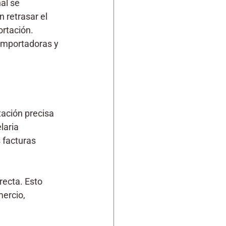
al se 
 retrasar el 
ortación.
importadoras y 
ación precisa 
laria 
s facturas 
ecta. Esto 
ercio, 