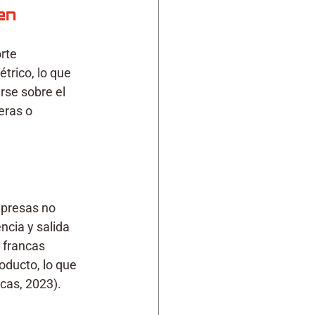
en
rte 
trico, lo que 
rse sobre el 
eras o 
mpresas no 
cia y salida 
 francas 
ducto, lo que 
cas, 2023).