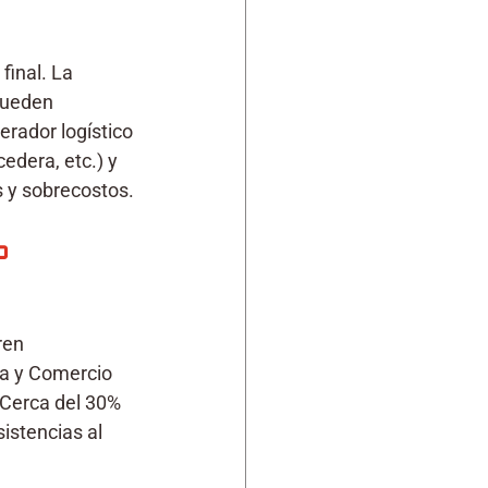
final. La 
pueden 
rador logístico 
edera, etc.) y 
s y sobrecostos.
o 
ren 
ia y Comercio 
«Cerca del 30% 
istencias al 