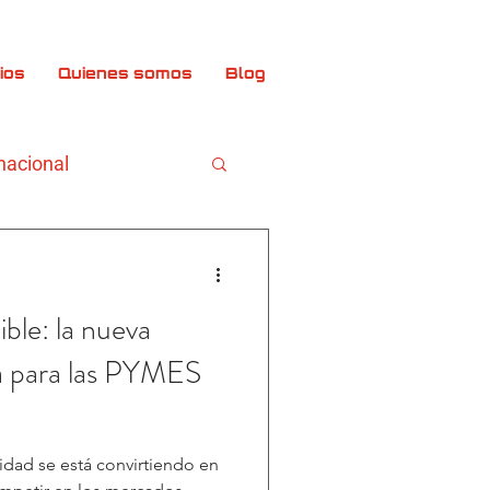
ios
Quienes somos
Blog
nacional
ble: la nueva
va para las PYMES
idad se está convirtiendo en