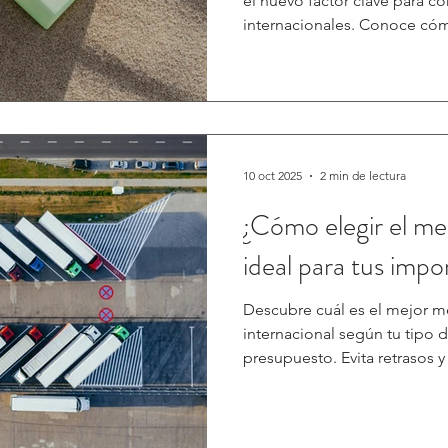
el nuevo factor clave para c
internacionales. Conoce có
pueden exportar con valor am
10 oct 2025
2 min de lectura
¿Cómo elegir el me
ideal para tus imp
Descubre cuál es el mejor m
internacional según tu tipo d
presupuesto. Evita retrasos 
práctica.