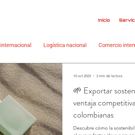
Inicio
Servic
 internacional
Logística nacional
Comercio inter
10 oct 2025
2 min de lectura
🌱 Exportar sosteni
ventaja competiti
colombianas
Descubre cómo la sostenibil