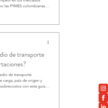
ompetir en los mercados
mo las PYMES colombianas
biental y social.
dio de transporte
ortaciones?
edio de transporte
e carga, país de origen y
y sobrecostos con esta guía