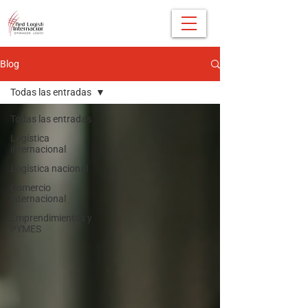
Blog
Todas las entradas
Todas las entradas
Logística
internacional
Logística nacional
Comercio
internacional
Emprendimientos y
PYMES