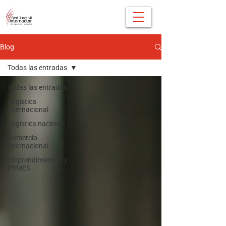
Blog
Todas las entradas
Todas las entradas
Logística
internacional
Logística nacional
Comercio
internacional
Emprendimientos y
PYMES