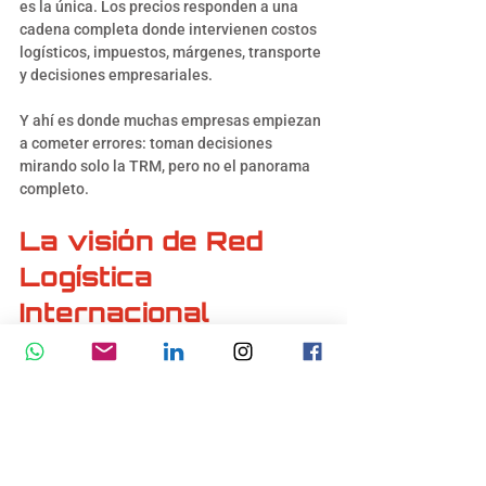
es la única. Los precios responden a una 
cadena completa donde intervienen costos 
logísticos, impuestos, márgenes, transporte 
y decisiones empresariales.
Y ahí es donde muchas empresas empiezan 
a cometer errores: toman decisiones 
mirando solo la TRM, pero no el panorama 
completo.
La visión de Red 
Logística 
Internacional
Desde Red Logística Internacional vemos 
una realidad clara: los momentos de cambio 
en el dólar generan oportunidades, pero 
también riesgos para las empresas que no 
entienden cómo adaptarse.